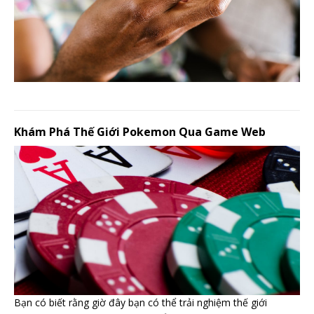
Khám Phá Thế Giới Pokemon Qua Game Web
Bạn có biết rằng giờ đây bạn có thể trải nghiệm thế giới