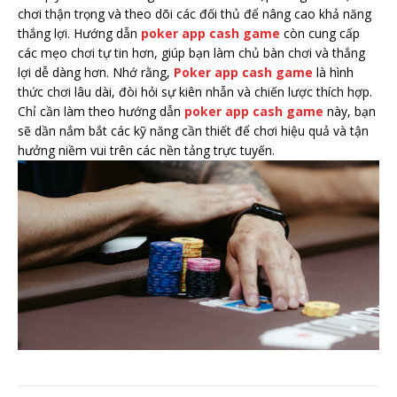
chơi thận trọng và theo dõi các đối thủ để nâng cao khả năng
thắng lợi. Hướng dẫn
poker app cash game
còn cung cấp
các mẹo chơi tự tin hơn, giúp bạn làm chủ bàn chơi và thắng
lợi dễ dàng hơn. Nhớ rằng,
Poker app cash game
là hình
thức chơi lâu dài, đòi hỏi sự kiên nhẫn và chiến lược thích hợp.
Chỉ cần làm theo hướng dẫn
poker app cash game
này, bạn
sẽ dần nắm bắt các kỹ năng cần thiết để chơi hiệu quả và tận
hưởng niềm vui trên các nền tảng trực tuyến.