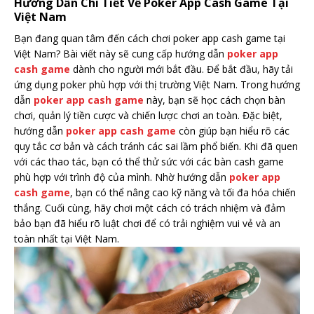
Hướng Dẫn Chi Tiết Về Poker App Cash Game Tại
Việt Nam
Bạn đang quan tâm đến cách chơi poker app cash game tại
Việt Nam? Bài viết này sẽ cung cấp hướng dẫn
poker app
cash game
dành cho người mới bắt đầu. Để bắt đầu, hãy tải
ứng dụng poker phù hợp với thị trường Việt Nam. Trong hướng
dẫn
poker app cash game
này, bạn sẽ học cách chọn bàn
chơi, quản lý tiền cược và chiến lược chơi an toàn. Đặc biệt,
hướng dẫn
poker app cash game
còn giúp bạn hiểu rõ các
quy tắc cơ bản và cách tránh các sai lầm phổ biến. Khi đã quen
với các thao tác, bạn có thể thử sức với các bàn cash game
phù hợp với trình độ của mình. Nhờ hướng dẫn
poker app
cash game
, bạn có thể nâng cao kỹ năng và tối đa hóa chiến
thắng. Cuối cùng, hãy chơi một cách có trách nhiệm và đảm
bảo bạn đã hiểu rõ luật chơi để có trải nghiệm vui vẻ và an
toàn nhất tại Việt Nam.