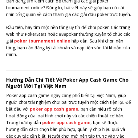
Bạn đang tìm kiếm cách để tham gia các giải poker
tournament online? Đừng lo, bài viết này sẽ giúp bạn có cái
nhìn tổng quan về cách tham gia các giải đấu poker trực tuyến.
Đầu tiên, hãy tìm một nền tảng uy tín để chơi poker. Các trang
web như PokerStars hoặc 888poker thường xuyên tổ chức các
giải
poker tournament online
hấp dẫn. Sau khi chọn nền
tảng, bạn cần đăng ký tài khoản và nạp tiền vào tài khoản của
mình.
Hướng Dẫn Chi Tiết Về Poker App Cash Game Cho
Người Mới Tại Việt Nam
Poker app cash game ngày càng phổ biến tại Việt Nam, giúp
người chơi trải nghiệm chơi bài trực tuyến một cách tiện lợi. Để
bắt đầu với
poker app cash game
, bạn cần hiểu rõ cách
hoạt động của loại hình chơi này và các chiến thuật cơ bản.
Trong hướng dẫn
poker app cash game
, bạn sẽ được
hướng dẫn cách chọn bàn phù hợp, quản lý chip hiệu quả và
các quy tắc cần biết. Người chơi mới nên tập trung vào việc