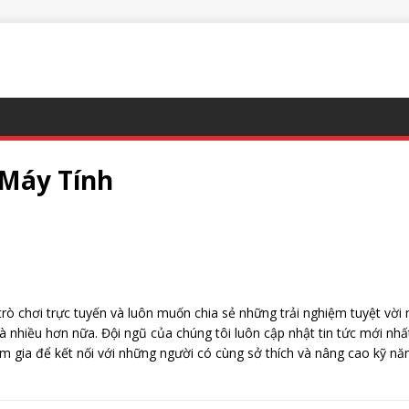
Máy Tính
ò chơi trực tuyến và luôn muốn chia sẻ những trải nghiệm tuyệt vời 
và nhiều hơn nữa. Đội ngũ của chúng tôi luôn cập nhật tin tức mới n
tham gia để kết nối với những người có cùng sở thích và nâng cao kỹ n