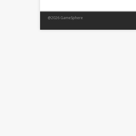
@2026 GameSphere