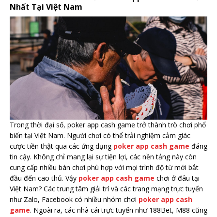
Nhất Tại Việt Nam
Trong thời đại số, poker app cash game trở thành trò chơi phổ
biến tại Việt Nam. Người chơi có thể trải nghiệm cảm giác
cược tiền thật qua các ứng dụng
poker app cash game
đáng
tin cậy. Không chỉ mang lại sự tiện lợi, các nền tảng này còn
cung cấp nhiều bàn chơi phù hợp với mọi trình độ từ mới bắt
đầu đến cao thủ. Vậy
poker app cash game
chơi ở đâu tại
Việt Nam? Các trung tâm giải trí và các trang mạng trực tuyến
như Zalo, Facebook có nhiều nhóm chơi
poker app cash
game
. Ngoài ra, các nhà cái trực tuyến như 188Bet, M88 cũng