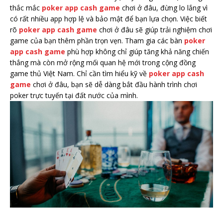
thắc mắc
poker app cash game
chơi ở đâu, đừng lo lắng vì
có rất nhiều app hợp lệ và bảo mật để bạn lựa chọn. Việc biết
rõ
poker app cash game
chơi ở đâu sẽ giúp trải nghiệm chơi
game của bạn thêm phần trọn vẹn. Tham gia các bàn
poker
app cash game
phù hợp không chỉ giúp tăng khả năng chiến
thắng mà còn mở rộng mối quan hệ mới trong cộng đồng
game thủ Việt Nam. Chỉ cần tìm hiểu kỹ về
poker app cash
game
chơi ở đâu, bạn sẽ dễ dàng bắt đầu hành trình chơi
poker trực tuyến tại đất nước của mình.