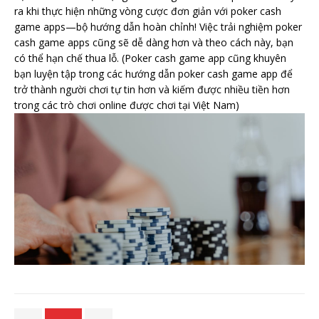
ra khi thực hiện những vòng cược đơn giản với poker cash
game apps—bộ hướng dẫn hoàn chỉnh! Việc trải nghiệm poker
cash game apps cũng sẽ dễ dàng hơn và theo cách này, bạn
có thể hạn chế thua lỗ. (Poker cash game app cũng khuyên
bạn luyện tập trong các hướng dẫn poker cash game app để
trở thành người chơi tự tin hơn và kiếm được nhiều tiền hơn
trong các trò chơi online được chơi tại Việt Nam)