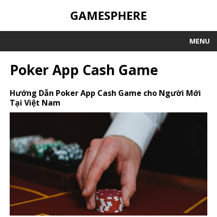
GAMESPHERE
MENU
Poker App Cash Game
Hướng Dẫn Poker App Cash Game cho Người Mới
Tại Việt Nam