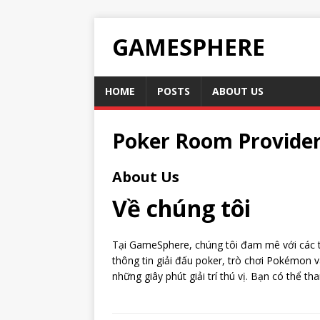
GAMESPHERE
HOME
POSTS
ABOUT US
Poker Room Provide
About Us
Về chúng tôi
Tại GameSphere, chúng tôi đam mê với các tr
thông tin giải đấu poker, trò chơi Pokémon 
những giây phút giải trí thú vị. Bạn có thể 